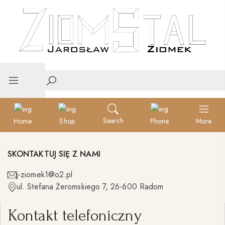
Search
Home
Shop
Phone
More
SKONTAKTUJ SIĘ Z NAMI
j-ziomek1@o2.pl
ul. Stefana Żeromskiego 7, 26-600 Radom
Kontakt telefoniczny